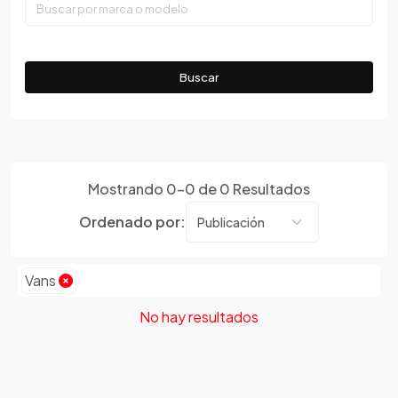
Faw
Ferrari
Fiat
Buscar
Ford
Foton
Gac
Geely
Mostrando
0
-
0
de
0
Resultados
Geo
Gmc
Ordenado por:
Gonow
Great Wall
Vans
Hafei
Haima
No hay resultados
Haval
Hillman
Honda