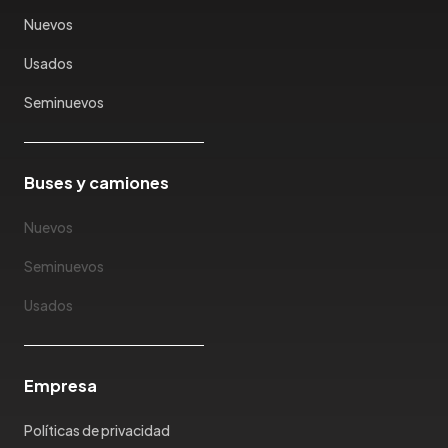
Karry
Nuevos
Keyton
Usados
Kia
Ktm
Seminuevos
Lada
Lamborghini
Land Rover
Buses y camiones
Landwind
Nuevos
Lexus
Lifan
Seminuevos
Limousine
Usados
Lincoln
Lotus
Mahindra
Empresa
Maserati
Maxus
Políticas de privacidad