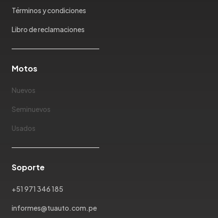
Mazda
Términos y condiciones
McLaren
Mercedes Benz
Libro de reclamaciones
Mercury
Mg
Motos
Mini
Mitsubishi
Nuevos
Morris Garages
Nissan
Seminuevos
Oldsmobile
Usados
Omoda
Opel
Peugeot
Soporte
Plymouth
Pontiac
+51 971 346 185
Porsche
informes@tuauto.com.pe
Ram