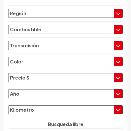
Chevrolet
Región
Chrysler
Citroen
Combustible
Cupra
Dacia
Transmisión
Daewoo
Daf
Color
Daihatsu
Datsun
Precio $
Dayun
Derbi
Año
Dfsk
Dmc
Kilometro
Dodge
Dongfeng
Busqueda libre
Emgrand