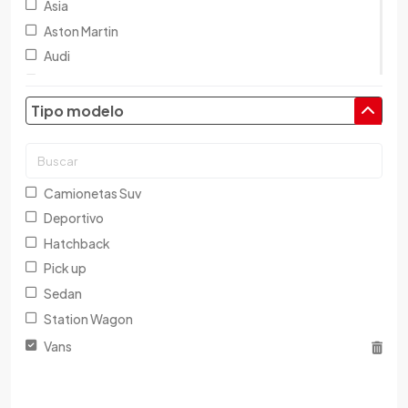
Asia
Aston Martin
Audi
Austin
Baic
Tipo modelo
Baw
Bentley
BMW
Camionetas Suv
Brilliance
Deportivo
Buick
Hatchback
Byd
Pick up
Cadillac
Sedan
Chana
Station Wagon
Changan
Vans
Changfeng
Changhe
Chery