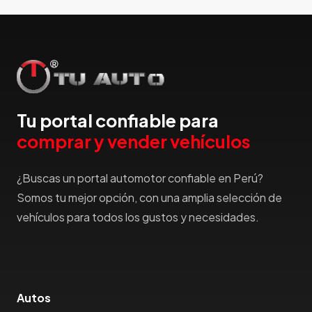
Hummer
Hyundai
IncaPower
Infiniti
Isuzu
Jac
Tu portal confiable para
Jaecco
comprar y vender vehículos
Jaguar
Jeep
¿Buscas un portal automotor confiable en Perú?
Jetour
Somos tu mejor opción, con una amplia selección de
Jinbei
vehículos para todos los gustos y necesidades.
Jmc
JMEV
Jonway
Joylong
Autos
Kaiyi