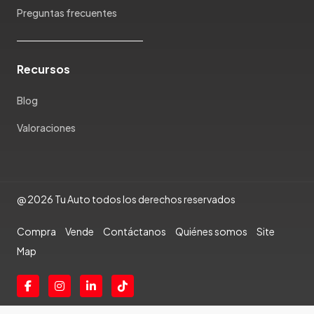
Preguntas frecuentes
Rambler
Renault
Rich
Recursos
Rolls Royce
Scion
Blog
Seat
Valoraciones
Shineray
Skoda
Soueast
Ssangyong
@ 2026 Tu Auto todos los derechos reservados
Subaru
Suzuki
Compra
Vende
Contáctanos
Quiénes somos
Site
Tata
Map
Tesla
Toyota
Triumph