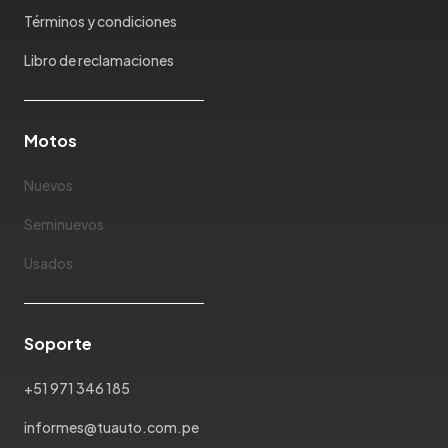
Mazda
Términos y condiciones
McLaren
Mercedes Benz
Libro de reclamaciones
Mercury
Mg
Motos
Mini
Mitsubishi
Nuevos
Morris Garages
Nissan
Seminuevos
Oldsmobile
Usados
Omoda
Opel
Peugeot
Soporte
Plymouth
Pontiac
+51 971 346 185
Porsche
informes@tuauto.com.pe
Ram