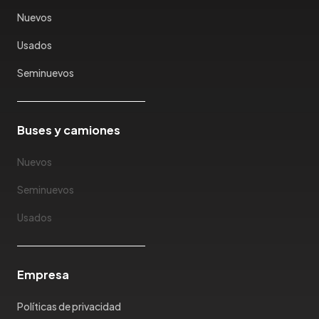
Karry
Nuevos
Keyton
Usados
Kia
Ktm
Seminuevos
Lada
Lamborghini
Land Rover
Buses y camiones
Landwind
Nuevos
Lexus
Lifan
Seminuevos
Limousine
Usados
Lincoln
Lotus
Mahindra
Empresa
Maserati
Maxus
Políticas de privacidad