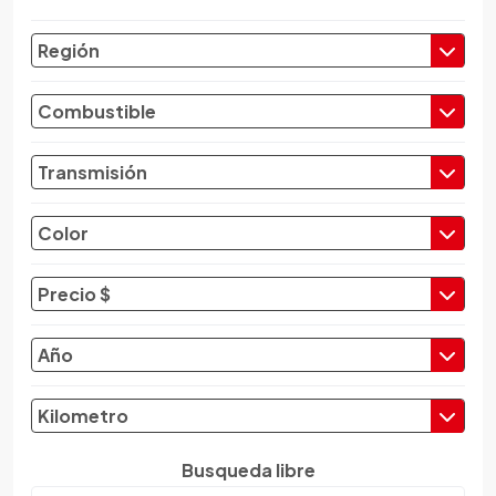
Chevrolet
Región
Chrysler
Citroen
Combustible
Cupra
Dacia
Transmisión
Daewoo
Daf
Color
Daihatsu
Datsun
Precio $
Dayun
Derbi
Año
Dfsk
Dmc
Kilometro
Dodge
Dongfeng
Busqueda libre
Emgrand