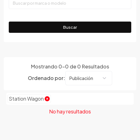
Faw
Ferrari
Fiat
Buscar
Ford
Foton
Gac
Geely
Mostrando
0
-
0
de
0
Resultados
Geo
Gmc
Ordenado por:
Gonow
Great Wall
Station Wagon
Hafei
Haima
No hay resultados
Haval
Hillman
Honda