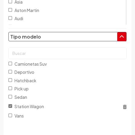
Asia
Aston Martin
Audi
Austin
Baic
Tipo modelo
Baw
Bentley
BMW
Camionetas Suv
Brilliance
Deportivo
Buick
Hatchback
Byd
Pick up
Cadillac
Sedan
Chana
Station Wagon
Changan
Vans
Changfeng
Changhe
Chery