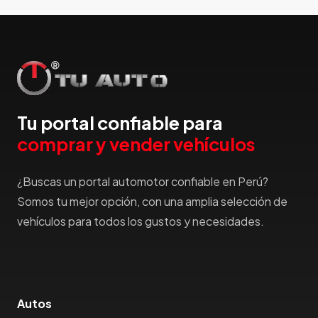
Hummer
Hyundai
IncaPower
Infiniti
Isuzu
Jac
Tu portal confiable para
Jaecco
comprar y vender vehículos
Jaguar
Jeep
¿Buscas un portal automotor confiable en Perú?
Jetour
Somos tu mejor opción, con una amplia selección de
Jinbei
vehículos para todos los gustos y necesidades.
Jmc
JMEV
Jonway
Joylong
Autos
Kaiyi