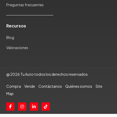
Preguntas frecuentes
Rambler
Renault
Rich
Recursos
Rolls Royce
Scion
Blog
Seat
Valoraciones
Shineray
Skoda
Soueast
Ssangyong
@ 2026 Tu Auto todos los derechos reservados
Subaru
Suzuki
Compra
Vende
Contáctanos
Quiénes somos
Site
Tata
Map
Tesla
Toyota
Triumph