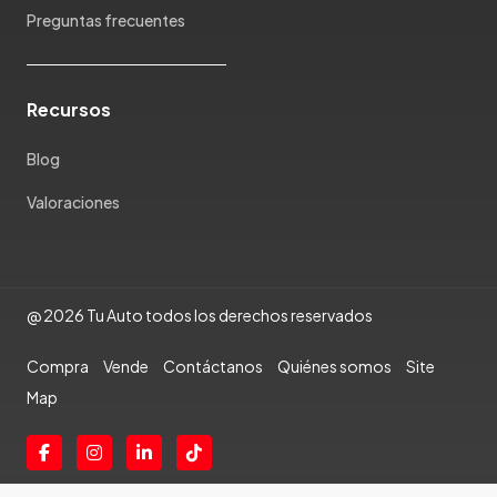
Preguntas frecuentes
Rambler
Renault
Rich
Recursos
Rolls Royce
Scion
Blog
Seat
Valoraciones
Shineray
Skoda
Soueast
Ssangyong
@ 2026 Tu Auto todos los derechos reservados
Subaru
Suzuki
Compra
Vende
Contáctanos
Quiénes somos
Site
Tata
Map
Tesla
Toyota
Triumph