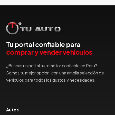
Hummer
Hyundai
IncaPower
Infiniti
Isuzu
Jac
Tu portal confiable para
Jaecco
comprar y vender vehículos
Jaguar
Jeep
¿Buscas un portal automotor confiable en Perú?
Jetour
Somos tu mejor opción, con una amplia selección de
Jinbei
vehículos para todos los gustos y necesidades.
Jmc
JMEV
Jonway
Joylong
Autos
Kaiyi