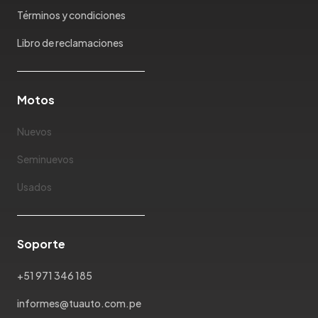
Mazda
Términos y condiciones
McLaren
Mercedes Benz
Libro de reclamaciones
Mercury
Mg
Motos
Mini
Mitsubishi
Nuevos
Morris Garages
Nissan
Seminuevos
Oldsmobile
Usados
Omoda
Opel
Peugeot
Soporte
Plymouth
Pontiac
+51 971 346 185
Porsche
informes@tuauto.com.pe
Ram