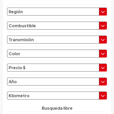
Chevrolet
Región
Chrysler
Citroen
Combustible
Cupra
Dacia
Transmisión
Daewoo
Daf
Color
Daihatsu
Datsun
Precio $
Dayun
Derbi
Año
Dfsk
Dmc
Kilometro
Dodge
Dongfeng
Busqueda libre
Emgrand