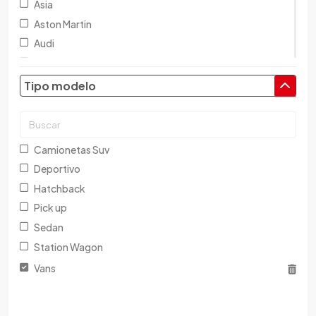
Asia
Aston Martin
Audi
Austin
Baic
Tipo modelo
Baw
Bentley
BMW
Camionetas Suv
Brilliance
Deportivo
Buick
Hatchback
Byd
Pick up
Cadillac
Sedan
Chana
Station Wagon
Changan
Vans
Changfeng
Changhe
Chery