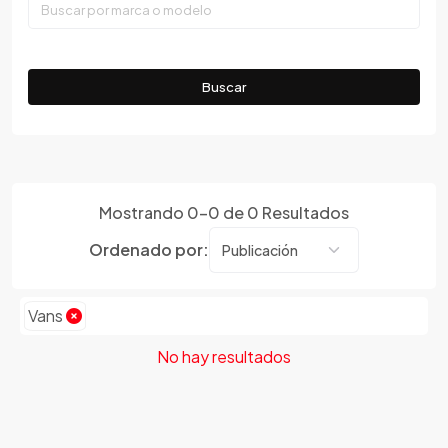
Faw
Ferrari
Fiat
Buscar
Ford
Foton
Gac
Geely
Mostrando
0
-
0
de
0
Resultados
Geo
Gmc
Ordenado por:
Gonow
Great Wall
Vans
Hafei
Haima
No hay resultados
Haval
Hillman
Honda