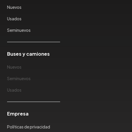
Karry
Nuevos
Keyton
Usados
Kia
Ktm
Seminuevos
Lada
Lamborghini
Land Rover
Buses y camiones
Landwind
Nuevos
Lexus
Lifan
Seminuevos
Limousine
Usados
Lincoln
Lotus
Mahindra
Empresa
Maserati
Maxus
Políticas de privacidad