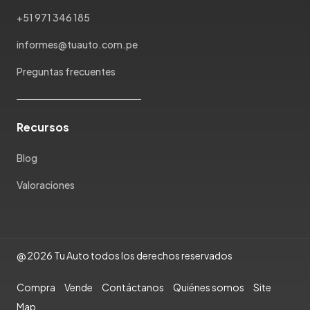
Mazda
+51 971 346 185
McLaren
Mercedes Benz
informes@tuauto.com.pe
Mercury
Preguntas frecuentes
Mg
Mini
Mitsubishi
Recursos
Morris Garages
Nissan
Blog
Oldsmobile
Valoraciones
Omoda
Opel
Peugeot
Plymouth
@ 2026 Tu Auto todos los derechos reservados
Pontiac
Porsche
Compra
Vende
Contáctanos
Quiénes somos
Site
Ram
Map