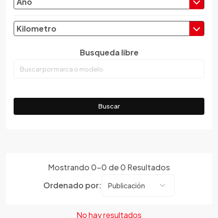
Año
Chevrolet
Chrysler
Kilometro
Citroen
Busqueda libre
Cupra
Dacia
Daewoo
Daf
Buscar
Daihatsu
Datsun
Dayun
Derbi
Dfsk
Mostrando
0
-
0
de
0
Resultados
Dmc
Ordenado por:
Dodge
Dongfeng
No hay resultados
Emgrand