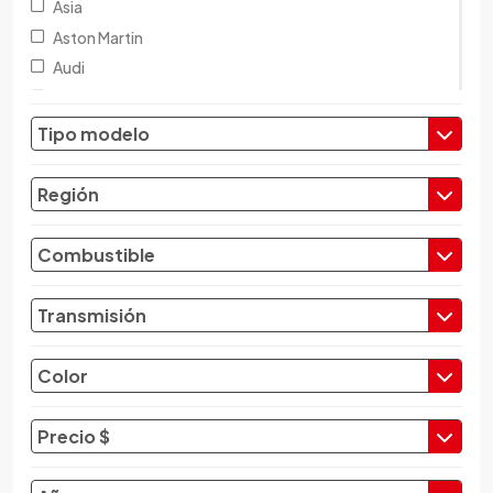
Asia
Aston Martin
Audi
Austin
Baic
Tipo modelo
Baw
Bentley
Región
BMW
Brilliance
Combustible
Buick
Byd
Transmisión
Cadillac
Chana
Color
Changan
Changfeng
Precio $
Changhe
Chery