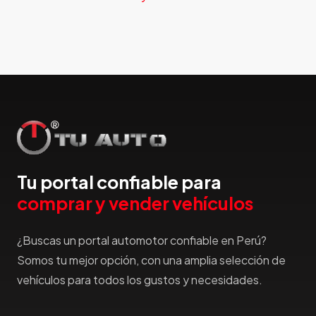
Faw
Ferrari
Fiat
Ford
Foton
Gac
Geely
Geo
Gmc
Tu portal confiable para
Gonow
comprar y vender vehículos
Great Wall
Hafei
¿Buscas un portal automotor confiable en Perú?
Haima
Somos tu mejor opción, con una amplia selección de
Haval
vehículos para todos los gustos y necesidades.
Hillman
Honda