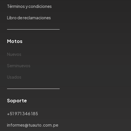
Mazda
Términos y condiciones
McLaren
Mercedes Benz
Libro de reclamaciones
Mercury
Mg
Motos
Mini
Mitsubishi
Nuevos
Morris Garages
Nissan
Seminuevos
Oldsmobile
Usados
Omoda
Opel
Peugeot
Soporte
Plymouth
Pontiac
+51 971 346 185
Porsche
informes@tuauto.com.pe
Ram