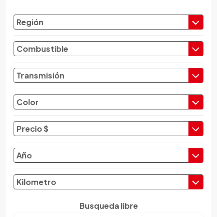
Chevrolet
Región
Chrysler
Citroen
Combustible
Cupra
Dacia
Transmisión
Daewoo
Daf
Color
Daihatsu
Datsun
Precio $
Dayun
Derbi
Año
Dfsk
Dmc
Kilometro
Dodge
Dongfeng
Busqueda libre
Emgrand