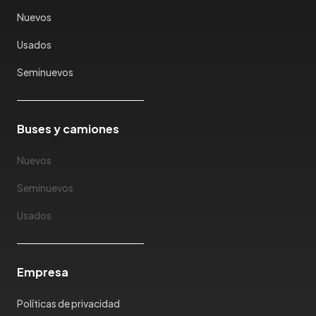
Karry
Nuevos
Keyton
Usados
Kia
Ktm
Seminuevos
Lada
Lamborghini
Land Rover
Buses y camiones
Landwind
Nuevos
Lexus
Lifan
Seminuevos
Limousine
Usados
Lincoln
Lotus
Mahindra
Empresa
Maserati
Maxus
Políticas de privacidad