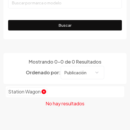
Faw
Ferrari
Fiat
Buscar
Ford
Foton
Gac
Geely
Mostrando
0
-
0
de
0
Resultados
Geo
Gmc
Ordenado por:
Gonow
Great Wall
Station Wagon
Hafei
Haima
No hay resultados
Haval
Hillman
Honda