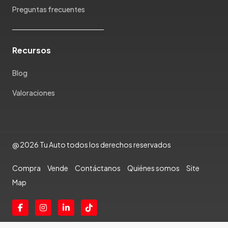
Preguntas frecuentes
Rambler
Renault
Rich
Recursos
Rolls Royce
Scion
Blog
Seat
Valoraciones
Shineray
Skoda
Soueast
Ssangyong
@ 2026 Tu Auto todos los derechos reservados
Subaru
Suzuki
Compra
Vende
Contáctanos
Quiénes somos
Site
Tata
Map
Tesla
Toyota
Triumph