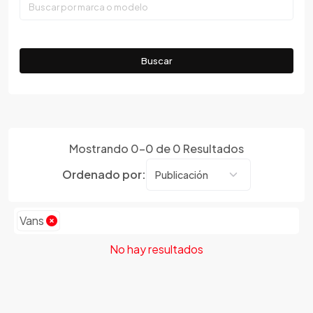
Faw
Ferrari
Fiat
Buscar
Ford
Foton
Gac
Geely
Mostrando
0
-
0
de
0
Resultados
Geo
Gmc
Ordenado por:
Gonow
Great Wall
Vans
Hafei
Haima
No hay resultados
Haval
Hillman
Honda