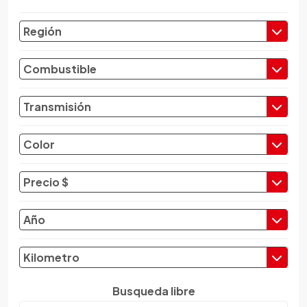
Chevrolet
Región
Chrysler
Citroen
Combustible
Cupra
Dacia
Transmisión
Daewoo
Daf
Color
Daihatsu
Datsun
Precio $
Dayun
Derbi
Año
Dfsk
Dmc
Kilometro
Dodge
Dongfeng
Busqueda libre
Emgrand