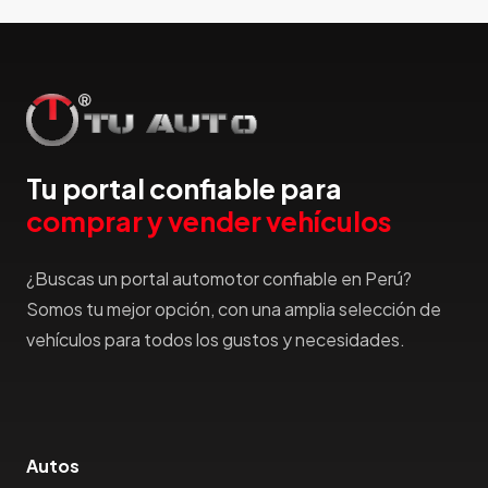
Hummer
Hyundai
IncaPower
Infiniti
Isuzu
Jac
Tu portal confiable para
Jaecco
comprar y vender vehículos
Jaguar
Jeep
¿Buscas un portal automotor confiable en Perú?
Jetour
Somos tu mejor opción, con una amplia selección de
Jinbei
vehículos para todos los gustos y necesidades.
Jmc
JMEV
Jonway
Joylong
Autos
Kaiyi