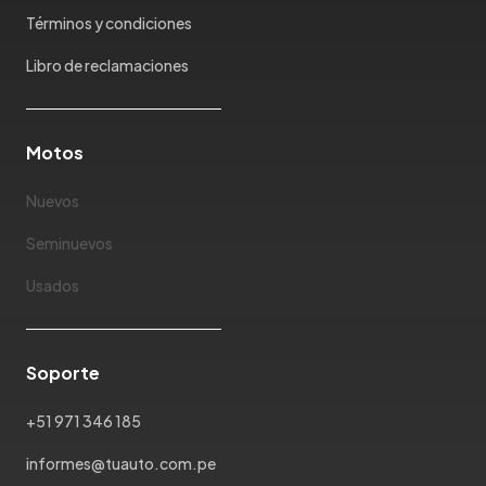
Mazda
Términos y condiciones
McLaren
Mercedes Benz
Libro de reclamaciones
Mercury
Mg
Motos
Mini
Mitsubishi
Nuevos
Morris Garages
Nissan
Seminuevos
Oldsmobile
Usados
Omoda
Opel
Peugeot
Soporte
Plymouth
Pontiac
+51 971 346 185
Porsche
informes@tuauto.com.pe
Ram