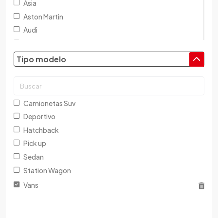
Asia
Aston Martin
Audi
Austin
Baic
Tipo modelo
Baw
Bentley
BMW
Camionetas Suv
Brilliance
Deportivo
Buick
Hatchback
Byd
Pick up
Cadillac
Sedan
Chana
Station Wagon
Changan
Vans
Changfeng
Changhe
Chery