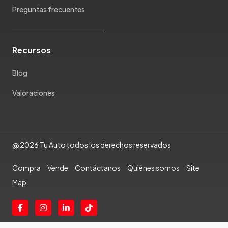
Preguntas frecuentes
Rambler
Renault
Rich
Recursos
Rolls Royce
Scion
Blog
Seat
Valoraciones
Shineray
Skoda
Soueast
Ssangyong
@ 2026 Tu Auto todos los derechos reservados
Subaru
Suzuki
Compra
Vende
Contáctanos
Quiénes somos
Site
Tata
Map
Tesla
Toyota
Triumph