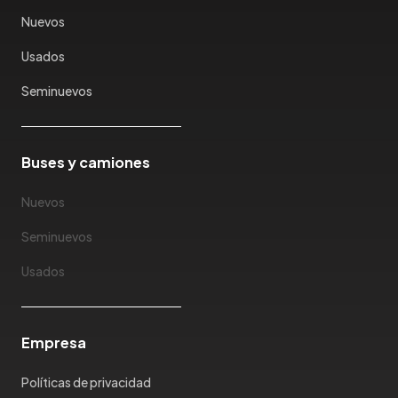
Karry
Nuevos
Keyton
Usados
Kia
Ktm
Seminuevos
Lada
Lamborghini
Land Rover
Buses y camiones
Landwind
Nuevos
Lexus
Lifan
Seminuevos
Limousine
Usados
Lincoln
Lotus
Mahindra
Empresa
Maserati
Maxus
Políticas de privacidad