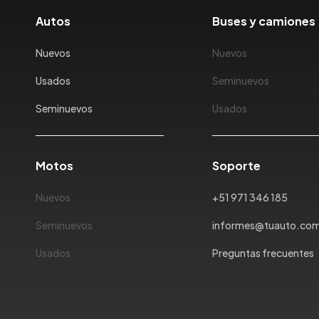
Autos
Buses y camiones
Nuevos
Nuevos
Usados
Seminuevos
Seminuevos
Usados
Motos
Soporte
Nuevos
+51 971 346 185
Seminuevos
informes@tuauto.co
Usados
Preguntas frecuentes