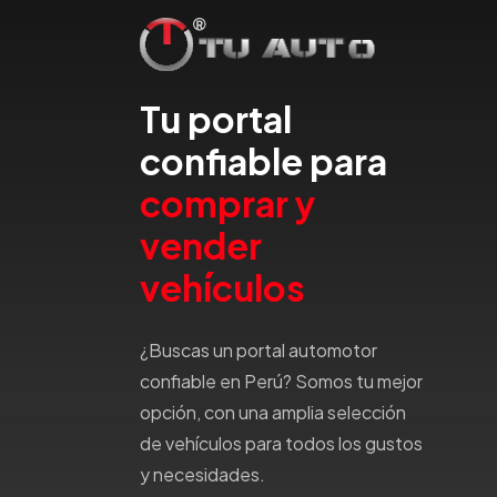
Emgrand
Faw
Ferrari
Tu portal
Fiat
Ford
confiable para
Foton
comprar y
Gac
vender
Geely
Geo
vehículos
Gmc
Gonow
¿Buscas un portal automotor
Great Wall
confiable en Perú? Somos tu mejor
Hafei
opción, con una amplia selección
Haima
de vehículos para todos los gustos
Haval
y necesidades.
Hillman