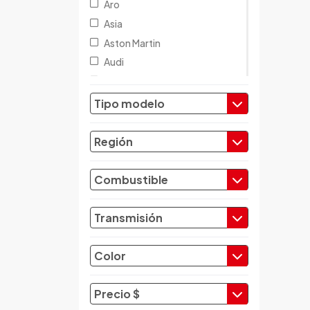
Aro
Asia
Aston Martin
Audi
Austin
Baic
Tipo modelo
Baw
Bentley
Región
BMW
Brilliance
Combustible
Buick
Byd
Transmisión
Cadillac
Chana
Color
Changan
Changfeng
Precio $
Changhe