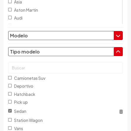
Asia
Aston Martin
Audi
Austin
Baic
Modelo
Baw
Bentley
Tipo modelo
BMW
Brilliance
Buick
Camionetas Suv
Byd
Deportivo
Cadillac
Hatchback
Chana
Pick up
Changan
Sedan
Changfeng
Station Wagon
Changhe
Vans
Chery