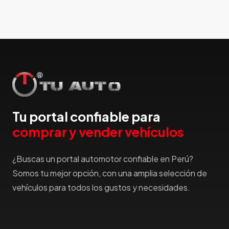
Hummer
Hyundai
IncaPower
Infiniti
Isuzu
Jac
Jaecco
Jaguar
Tu portal confiable para
Jeep
comprar y vender vehículos
Jetour
Jinbei
¿Buscas un portal automotor confiable en Perú?
Jmc
Somos tu mejor opción, con una amplia selección de
JMEV
vehículos para todos los gustos y necesidades.
Jonway
Joylong
Kaiyi