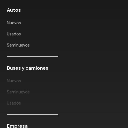
Karry
Autos
Keyton
Kia
Nuevos
Ktm
Usados
Lada
Lamborghini
Seminuevos
Land Rover
Landwind
Lexus
Buses y camiones
Lifan
Nuevos
Limousine
Lincoln
Seminuevos
Lotus
Usados
Mahindra
Maserati
Maxus
Empresa