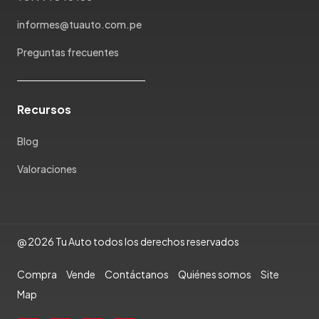
Ram
Rambler
informes@tuauto.com.pe
Renault
Preguntas frecuentes
Rich
Rolls Royce
Scion
Recursos
Seat
Shineray
Blog
Skoda
Valoraciones
Soueast
Ssangyong
Subaru
Suzuki
@ 2026 Tu Auto todos los derechos reservados
Tata
Compra
Vende
Contáctanos
Quiénes somos
Site
Tesla
Map
Toyota
Triumph