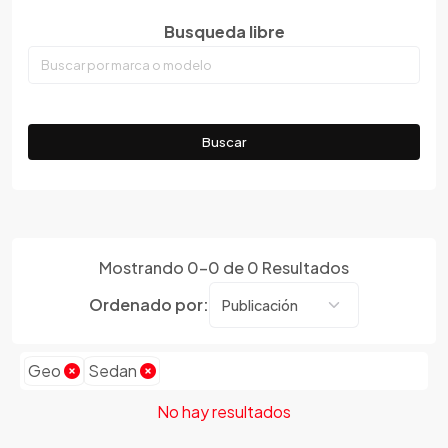
Faw
Busqueda libre
Ferrari
Fiat
Ford
Foton
Buscar
Gac
Geely
Geo
Gmc
Mostrando
0
-
0
de
0
Resultados
Gonow
Ordenado por:
Great Wall
Hafei
Haima
Geo
Sedan
Haval
No hay resultados
Hillman
Honda