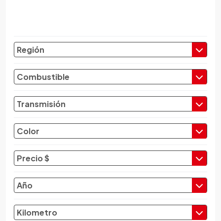
Chevrolet
Chrysler
Citroen
Región
Cupra
Dacia
Combustible
Daewoo
Daf
Transmisión
Daihatsu
Datsun
Color
Dayun
Derbi
Precio $
Dfsk
Dmc
Año
Dodge
Dongfeng
Kilometro
Emgrand