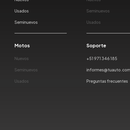
Usados
Seminuevos
Seminuevos
Usados
Motos
Soporte
Nuevos
+51 971 346 185
Seminuevos
informes@tuauto.co
Usados
Preguntas frecuentes