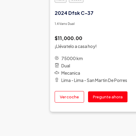
2024 Dfsk C-37
1.4 Vans Dual
$11,000.00
¡Llévatelo a casa hoy!
75000 km
Dual
Mecanica
Lima - Lima - San Martin De Porres
Ver coche
Pregunte ahora