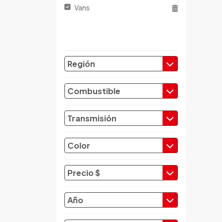
Vans
Chery
Chevrolet
Chrysler
Citroen
Región
Cupra
Dacia
Combustible
Daewoo
Daf
Transmisión
Daihatsu
Datsun
Color
Dayun
Derbi
Precio $
Dfsk
Dmc
Año
Dodge
Dongfeng