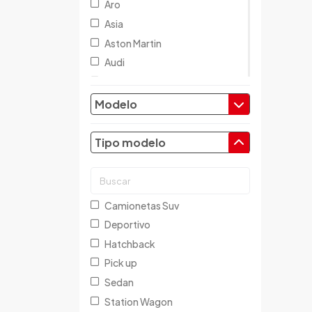
Aro
Asia
Aston Martin
Audi
Austin
Baic
Modelo
Baw
Bentley
Tipo modelo
BMW
Brilliance
Buick
Camionetas Suv
Byd
Deportivo
Cadillac
Hatchback
Chana
Pick up
Changan
Sedan
Changfeng
Station Wagon
Changhe