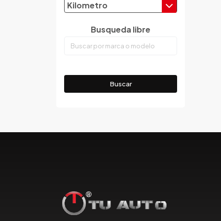
Kilometro
Emgrand
Faw
Busqueda libre
Ferrari
Fiat
Ford
Foton
Buscar
Gac
Geely
Geo
Gmc
Gonow
Great Wall
Hafei
Haima
Haval
Hillman