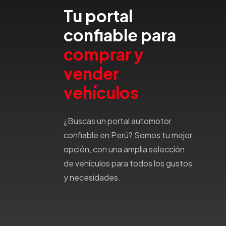
Tu portal
Honda
Hummer
confiable para
Hyundai
comprar y
IncaPower
Infiniti
vender
Isuzu
vehículos
Jac
Jaecco
¿Buscas un portal automotor
Jaguar
confiable en Perú? Somos tu mejor
Jeep
opción, con una amplia selección
Jetour
de vehículos para todos los gustos
Jinbei
y necesidades.
Jmc
JMEV
Jonway
Joylong