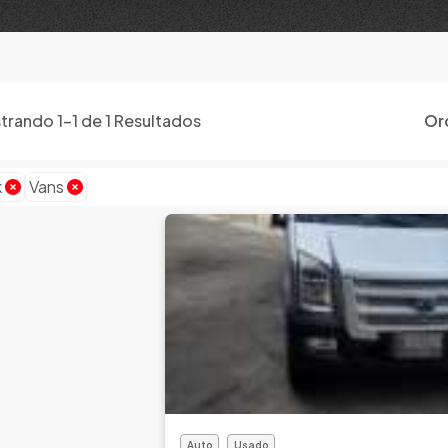
trando
1
-
1
de
1
Resultados
Or
k
Vans
Auto
Usado