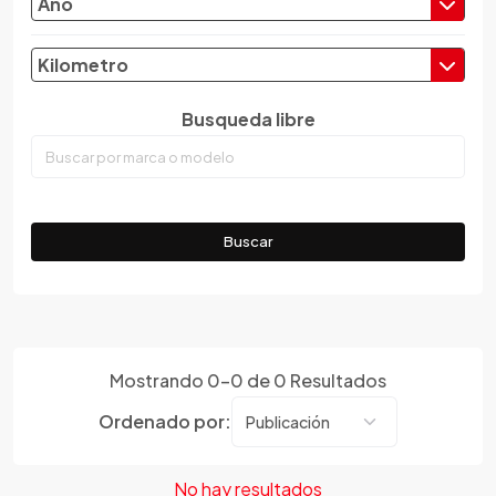
Año
Chevrolet
Chrysler
Kilometro
Citroen
Busqueda libre
Cupra
Dacia
Daewoo
Daf
Buscar
Daihatsu
Datsun
Dayun
Derbi
Dfsk
Mostrando
0
-
0
de
0
Resultados
Dmc
Ordenado por:
Dodge
Dongfeng
No hay resultados
Emgrand