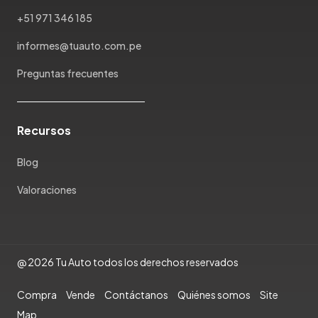
Mazda
+51 971 346 185
McLaren
Mercedes Benz
informes@tuauto.com.pe
Mercury
Preguntas frecuentes
Mg
Mini
Mitsubishi
Recursos
Morris Garages
Nissan
Blog
Oldsmobile
Valoraciones
Omoda
Opel
Peugeot
Plymouth
@ 2026 Tu Auto todos los derechos reservados
Pontiac
Porsche
Compra
Vende
Contáctanos
Quiénes somos
Site
Ram
Map