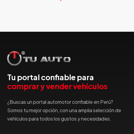
Faw
Ferrari
Fiat
Ford
Foton
Gac
Geely
Geo
Gmc
Tu portal confiable para
Gonow
comprar y vender vehículos
Great Wall
Hafei
¿Buscas un portal automotor confiable en Perú?
Haima
Somos tu mejor opción, con una amplia selección de
Haval
vehículos para todos los gustos y necesidades.
Hillman
Honda