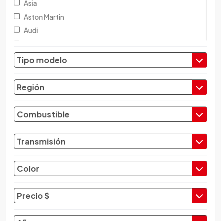
Asia
Aston Martin
Audi
Austin
Baic
Tipo modelo
Baw
Bentley
Región
BMW
Brilliance
Combustible
Buick
Byd
Transmisión
Cadillac
Chana
Color
Changan
Changfeng
Precio $
Changhe
Chery