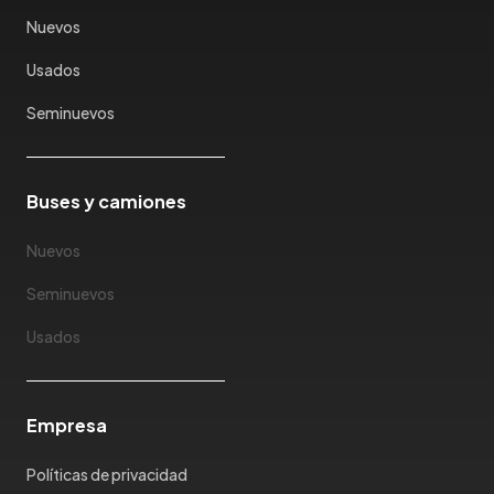
Karry
Nuevos
Keyton
Usados
Kia
Ktm
Seminuevos
Lada
Lamborghini
Land Rover
Buses y camiones
Landwind
Nuevos
Lexus
Lifan
Seminuevos
Limousine
Usados
Lincoln
Lotus
Mahindra
Empresa
Maserati
Maxus
Políticas de privacidad