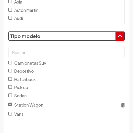
Asia
Aston Martin
Audi
Austin
Baic
Tipo modelo
Baw
Bentley
BMW
Camionetas Suv
Brilliance
Deportivo
Buick
Hatchback
Byd
Pick up
Cadillac
Sedan
Chana
Station Wagon
Changan
Vans
Changfeng
Changhe
Chery