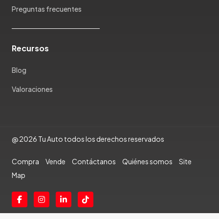
Preguntas frecuentes
Rambler
Renault
Rich
Recursos
Rolls Royce
Scion
Blog
Seat
Valoraciones
Shineray
Skoda
Soueast
Ssangyong
@ 2026 Tu Auto todos los derechos reservados
Subaru
Suzuki
Compra
Vende
Contáctanos
Quiénes somos
Site
Tata
Map
Tesla
Toyota
Triumph