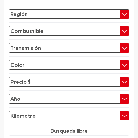
Chevrolet
Región
Chrysler
Citroen
Combustible
Cupra
Dacia
Transmisión
Daewoo
Daf
Color
Daihatsu
Datsun
Precio $
Dayun
Derbi
Año
Dfsk
Dmc
Kilometro
Dodge
Dongfeng
Busqueda libre
Emgrand