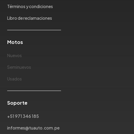
Mazda
Términos y condiciones
McLaren
Mercedes Benz
Libro de reclamaciones
Mercury
Mg
Motos
Mini
Mitsubishi
Nuevos
Morris Garages
Nissan
Seminuevos
Oldsmobile
Usados
Omoda
Opel
Peugeot
Soporte
Plymouth
Pontiac
+51 971 346 185
Porsche
informes@tuauto.com.pe
Ram