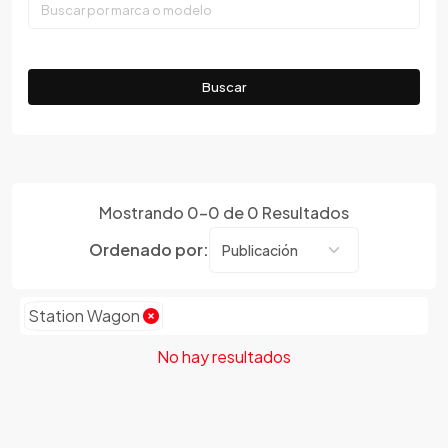
Faw
Ferrari
Fiat
Buscar
Ford
Foton
Gac
Geely
Mostrando
0
-
0
de
0
Resultados
Geo
Gmc
Ordenado por:
Gonow
Great Wall
Station Wagon
Hafei
Haima
No hay resultados
Haval
Hillman
Honda