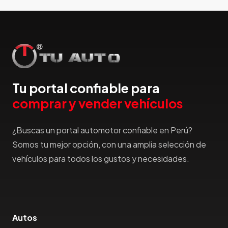
Hummer
Hyundai
IncaPower
Infiniti
Isuzu
Jac
Tu portal confiable para
Jaecco
comprar y vender vehículos
Jaguar
Jeep
¿Buscas un portal automotor confiable en Perú?
Jetour
Somos tu mejor opción, con una amplia selección de
Jinbei
vehículos para todos los gustos y necesidades.
Jmc
JMEV
Jonway
Joylong
Autos
Kaiyi