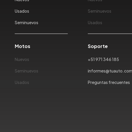
Usados
Seminuevos
Seminuevos
Usados
Motos
Soporte
Nuevos
+51 971 346 185
Seminuevos
informes@tuauto.co
Usados
Preguntas frecuentes