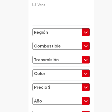
Changhe
Vans
Chery
Chevrolet
Chrysler
Citroen
Región
Cupra
Dacia
Combustible
Daewoo
Daf
Transmisión
Daihatsu
Datsun
Color
Dayun
Derbi
Precio $
Dfsk
Dmc
Año
Dodge
Dongfeng