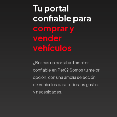
Tu portal
Honda
Hummer
confiable para
Hyundai
comprar y
IncaPower
Infiniti
vender
Isuzu
vehículos
Jac
Jaecco
¿Buscas un portal automotor
Jaguar
confiable en Perú? Somos tu mejor
Jeep
opción, con una amplia selección
Jetour
de vehículos para todos los gustos
Jinbei
y necesidades.
Jmc
JMEV
Jonway
Joylong