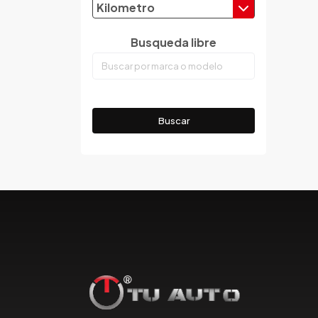
Kilometro
Emgrand
Faw
Busqueda libre
Ferrari
Fiat
Ford
Foton
Buscar
Gac
Geely
Geo
Gmc
Gonow
Great Wall
Hafei
Haima
Haval
Hillman