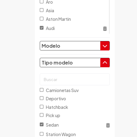
Aro
Asia
Aston Martin
Audi
Austin
Modelo
Baic
Baw
Tipo modelo
Bentley
BMW
Brilliance
Buick
Camionetas Suv
Byd
Deportivo
Cadillac
Hatchback
Chana
Pick up
Changan
Sedan
Changfeng
Station Wagon