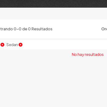
trando
0
-
0
de
0
Resultados
Or
i
Sedan
No hay resultados