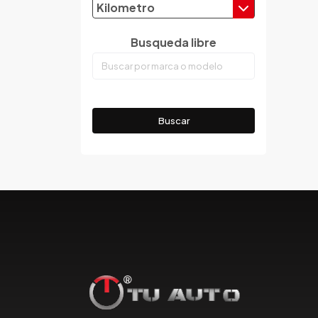
Kilometro
Emgrand
Faw
Busqueda libre
Ferrari
Fiat
Ford
Foton
Buscar
Gac
Geely
Geo
Gmc
Gonow
Great Wall
Hafei
Haima
Haval
Hillman