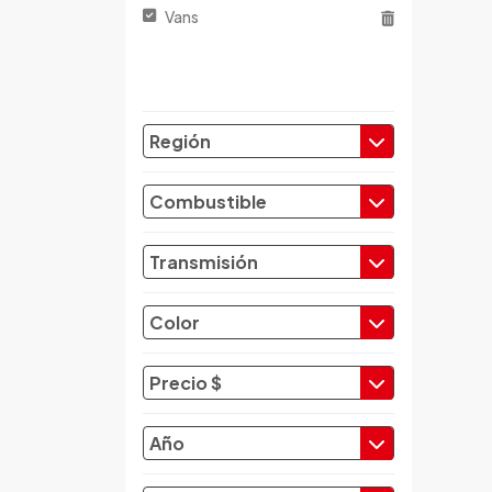
Changhe
Vans
Chery
Chevrolet
Chrysler
Citroen
Región
Cupra
Dacia
Combustible
Daewoo
Daf
Transmisión
Daihatsu
Datsun
Color
Dayun
Derbi
Precio $
Dfsk
Dmc
Año
Dodge
Dongfeng