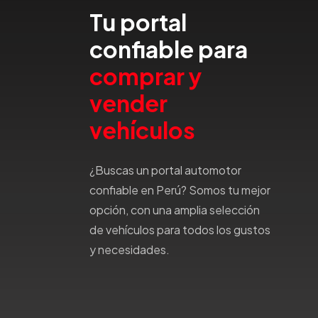
Tu portal
Honda
Hummer
confiable para
Hyundai
comprar y
IncaPower
Infiniti
vender
Isuzu
vehículos
Jac
Jaecco
¿Buscas un portal automotor
Jaguar
confiable en Perú? Somos tu mejor
Jeep
opción, con una amplia selección
Jetour
de vehículos para todos los gustos
Jinbei
y necesidades.
Jmc
JMEV
Jonway
Joylong