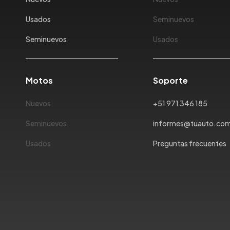
Usados
Seminuevos
Seminuevos
Usados
Motos
Soporte
Nuevos
+51 971 346 185
Seminuevos
informes@tuauto.co
Usados
Preguntas frecuentes