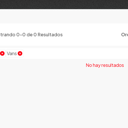
trando
0
-
0
de
0
Resultados
Or
Vans
No hay resultados