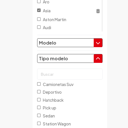
Aro
Asia
Aston Martin
Audi
Austin
Modelo
Baic
Baw
Tipo modelo
Bentley
BMW
Brilliance
Buick
Camionetas Suv
Byd
Deportivo
Cadillac
Hatchback
Chana
Pick up
Changan
Sedan
Changfeng
Station Wagon